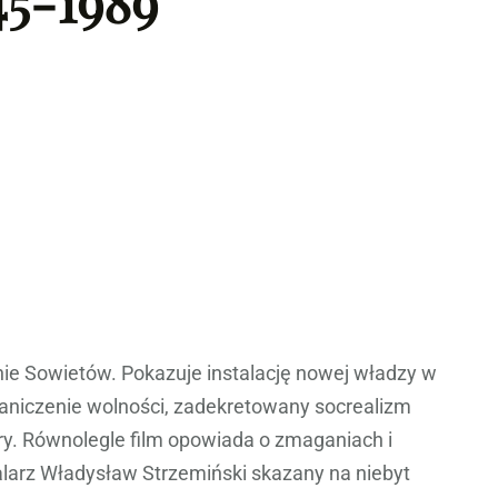
45-1989
nie Sowietów. Pokazuje instalację nowej władzy w
raniczenie wolności, zadekretowany socrealizm
tury. Równolegle film opowiada o zmaganiach i
malarz Władysław Strzemiński skazany na niebyt