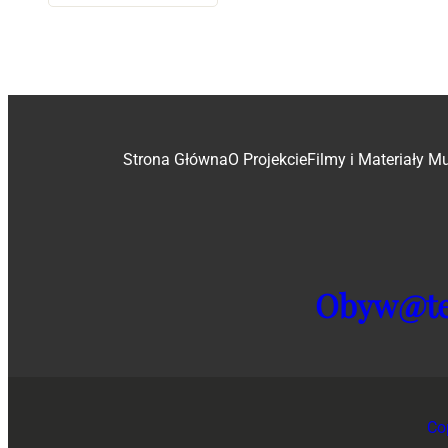
Strona Główna
O Projekcie
Filmy i Materiały M
Obyw@tel
Co