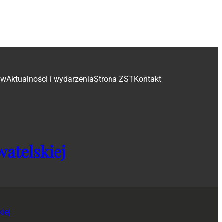
ów
Aktualności i wydarzenia
Strona ZST
Kontakt
atelskiej
iej