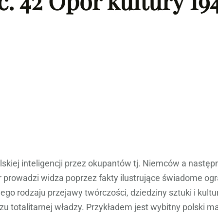
dc. 42 Opór kultury 19
skiej inteligencji przez okupantów tj. Niemców a następ
r prowadzi widza poprzez fakty ilustrujące świadome og
nego rodzaju przejawy twórczości, dziedziny sztuki i kul
zu totalitarnej władzy. Przykładem jest wybitny polski 