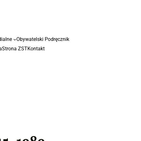
dialne
Obywatelski Podręcznik
a
Strona ZST
Kontakt